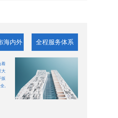
布海内外
全程服务体系
负着
巨大
02
拥
手扳
类
全,